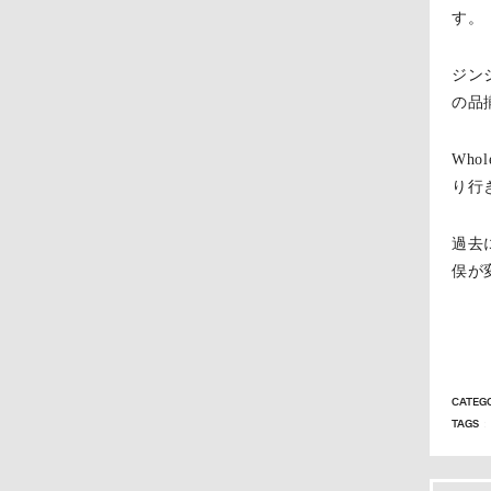
す。
ジン
の品
Who
り行
過去
俣が
CATEG
TAGS
: