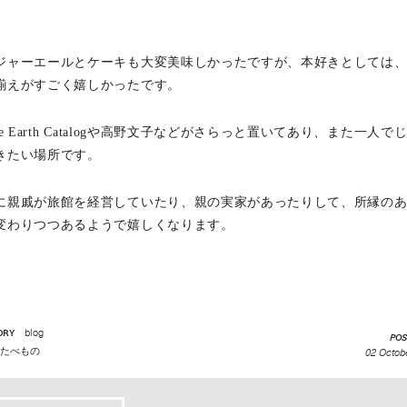
ジャーエールとケーキも大変美味しかったですが、本好きとしては
揃えがすごく嬉しかったです。
le Earth Catalogや高野文子などがさらっと置いてあり、また一人で
きたい場所です。
に親戚が旅館を経営していたり、親の実家があったりして、所縁の
変わりつつあるようで嬉しくなります。
blog
ORY
:
POS
たべもの
02 Octob