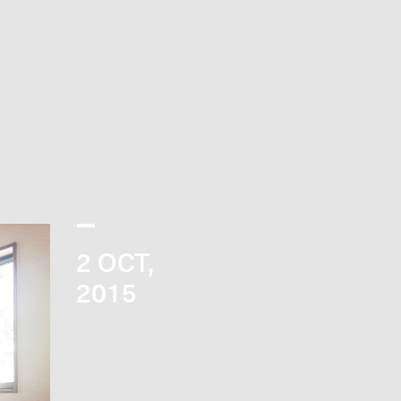
2
OCT,
2015