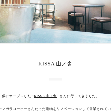
KISSA 山ノ舎
二俣にオープンした “
KISSA 山ノ舎
” さんに行ってきました。
ヤマガラコーヒーさんだった建物をリノベーションして営業されて