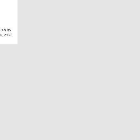
TED ON
il, 2020