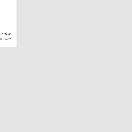
TED ON
il, 2020