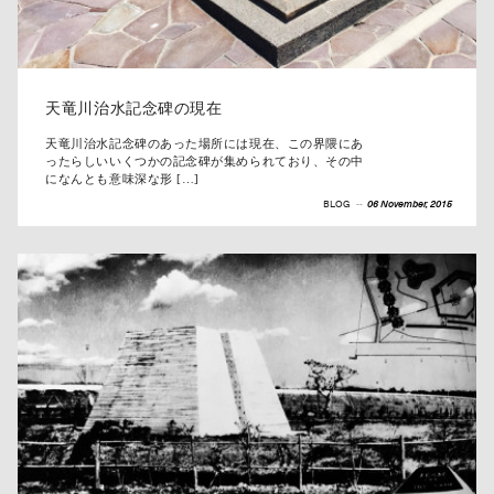
天竜川治水記念碑の現在
天竜川治水記念碑のあった場所には現在、この界隈にあ
ったらしいいくつかの記念碑が集められており、その中
になんとも意味深な形 […]
BLOG
--
06 November, 2015