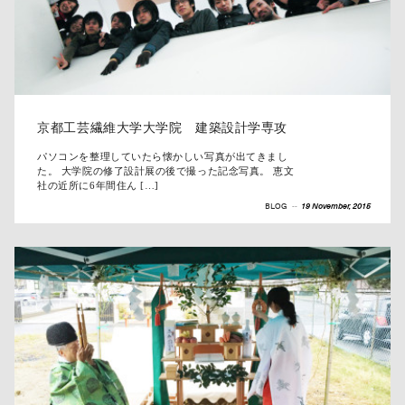
京都工芸繊維大学大学院 建築設計学専攻
パソコンを整理していたら懐かしい写真が出てきまし
た。 大学院の修了設計展の後で撮った記念写真。 恵文
社の近所に6年間住ん […]
BLOG
--
19 November, 2015