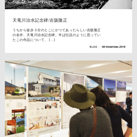
天竜川治水記念碑/吉阪隆正
うちから徒歩３分のとこにかつてあったらしい吉阪隆正
の名作、天竜川治水記念碑。半ば伝説のように思ってい
たこの作品について、 […]
BLOG
--
06 November, 2015