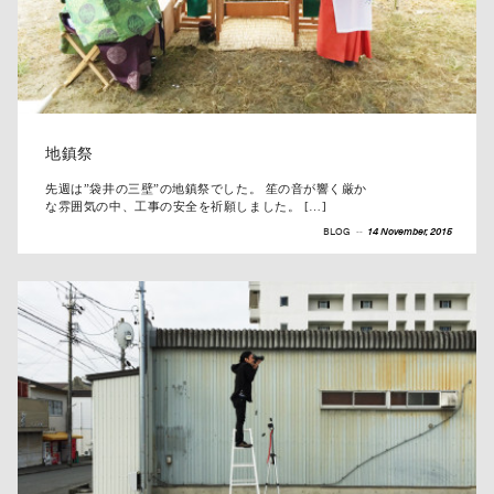
地鎮祭
先週は”袋井の三壁”の地鎮祭でした。 笙の音が響く厳か
な雰囲気の中、工事の安全を祈願しました。 […]
BLOG
--
14 November, 2015