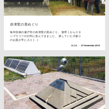
赤津窯の里めぐり
毎年恒例の瀬戸市の赤津窯の里めぐり。 朝早くからスタ
ンプラリーの行列に並んできました。 探していた大振り
のお皿が手に入り […]
BLOG
--
07 November, 2015