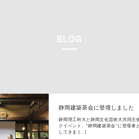
BLOG
1
静岡建築茶会に登壇しました
静岡理工科大と静岡文化芸術大共同主
クイベント、”静岡建築茶会“に登壇者
してきま […]