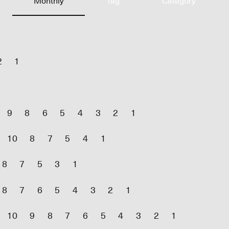
Monthly
Tag
Category
2
1
9
8
6
5
4
3
2
1
10
8
7
5
4
1
8
7
5
3
1
8
7
6
5
4
3
2
1
10
9
8
7
6
5
4
3
2
1