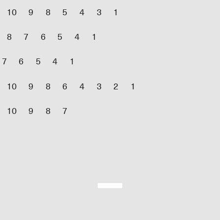
10
9
8
5
4
3
1
8
7
6
5
4
1
7
6
5
4
1
10
9
8
6
4
3
2
1
10
9
8
7