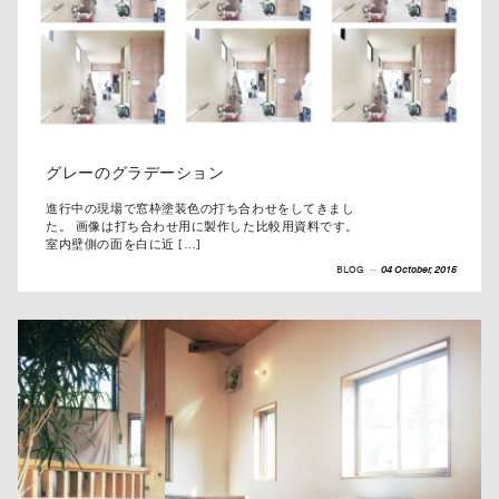
グレーのグラデーション
進行中の現場で窓枠塗装色の打ち合わせをしてきまし
た。 画像は打ち合わせ用に製作した比較用資料です。
室内壁側の面を白に近 […]
BLOG
--
04 October, 2015