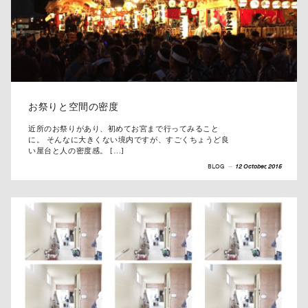
お祭りと空間の密度
近所のお祭りがあり、初めてお宮まで行ってみること
に。 そんなに大きくない境内ですが、すごくちょうど良
い屋台と人の密度感。 […]
BLOG
--
12 October, 2015