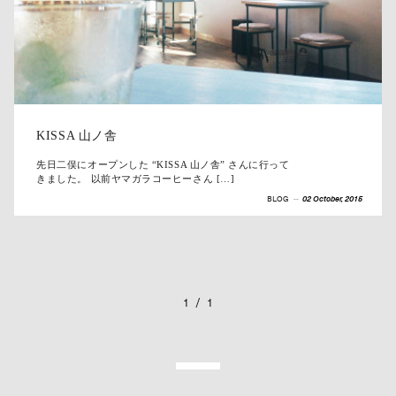
KISSA 山ノ舎
先日二俣にオープンした “KISSA 山ノ舎” さんに行って
きました。 以前ヤマガラコーヒーさん […]
BLOG
--
02 October, 2015
1
/
1